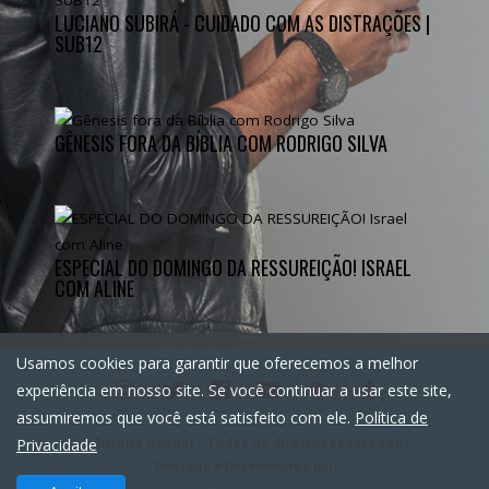
LUCIANO SUBIRÁ - CUIDADO COM AS DISTRAÇÕES |
SUB12
GÊNESIS FORA DA BÍBLIA COM RODRIGO SILVA
ESPECIAL DO DOMINGO DA RESSUREIÇÃO! ISRAEL
COM ALINE
Usamos cookies para garantir que oferecemos a melhor
experiência em nosso site. Se você continuar a usar este site,
assumiremos que você está satisfeito com ele.
Política de
©
Antena Gospel
- Todos os direitos reservados
Privacidade
Pensado e Desenvolvido por: